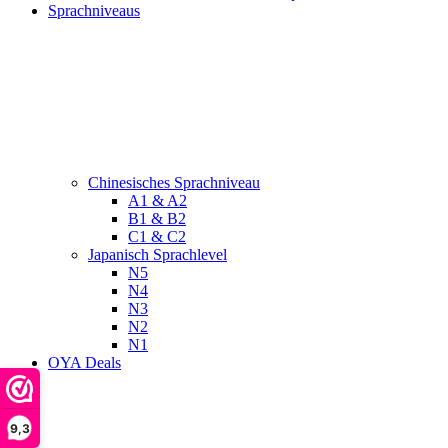
Sprachniveaus
Chinesisches Sprachniveau
A1 & A2
B1 & B2
C1 & C2
Japanisch Sprachlevel
N5
N4
N3
N2
N1
OYA Deals
9,3