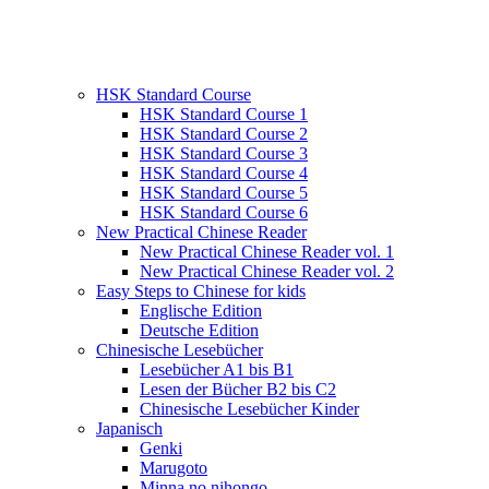
HSK Standard Course
HSK Standard Course 1
HSK Standard Course 2
HSK Standard Course 3
HSK Standard Course 4
HSK Standard Course 5
HSK Standard Course 6
New Practical Chinese Reader
New Practical Chinese Reader vol. 1
New Practical Chinese Reader vol. 2
Easy Steps to Chinese for kids
Englische Edition
Deutsche Edition
Chinesische Lesebücher
Lesebücher A1 bis B1
Lesen der Bücher B2 bis C2
Chinesische Lesebücher Kinder
Japanisch
Genki
Marugoto
Minna no nihongo