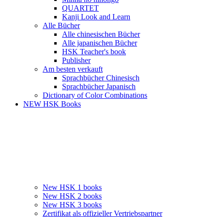
QUARTET
Kanji Look and Learn
Alle Bücher
Alle chinesischen Bücher
Alle japanischen Bücher
HSK Teacher's book
Publisher
Am besten verkauft
Sprachbücher Chinesisch
Sprachbücher Japanisch
Dictionary of Color Combinations
NEW HSK Books
New HSK 1 books
New HSK 2 books
New HSK 3 books
Zertifikat als offizieller Vertriebspartner