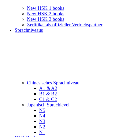
New HSK 1 books
New HSK 2 books
New HSK 3 books
Zertifikat als offizieller Vertriebspartner
Sprachniveaus
Chinesisches Sprachniveau
A1 & A2
B1 & B2
C1 & C2
Japanisch Sprachlevel
N5
N4
N3
N2
N1