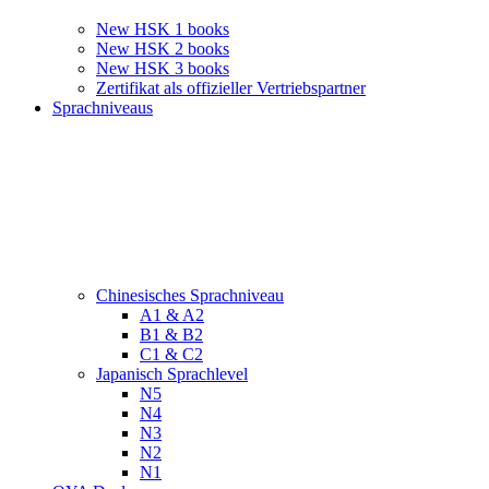
New HSK 1 books
New HSK 2 books
New HSK 3 books
Zertifikat als offizieller Vertriebspartner
Sprachniveaus
Chinesisches Sprachniveau
A1 & A2
B1 & B2
C1 & C2
Japanisch Sprachlevel
N5
N4
N3
N2
N1