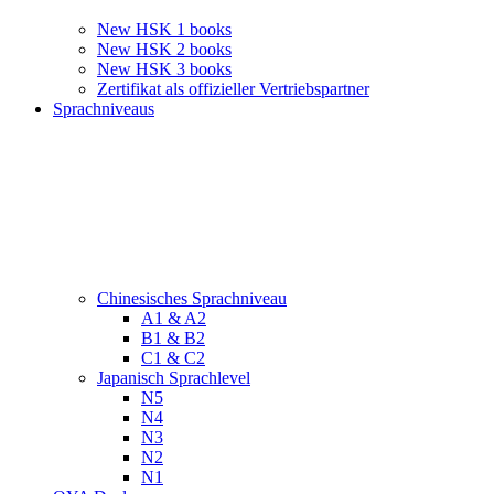
New HSK 1 books
New HSK 2 books
New HSK 3 books
Zertifikat als offizieller Vertriebspartner
Sprachniveaus
Chinesisches Sprachniveau
A1 & A2
B1 & B2
C1 & C2
Japanisch Sprachlevel
N5
N4
N3
N2
N1